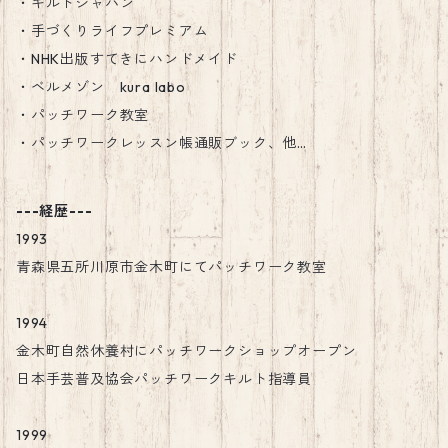
・キルトジャパン
・手づくりライフプレミアム
・NHK出版すてきにハンドメイド
・ベルメゾン kura labo
・パッチワーク教室
・パッチワークレッスン帳通販ブック、他…
---経歴---
1993
青森県五所川原市金木町にてパッチワーク教室
1994
金木町自然休養村にパッチワークショップオープン
日本手芸普及協会パッチワークキルト指導員
1999