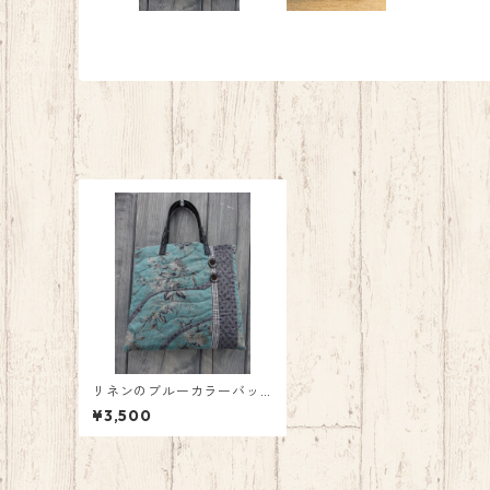
リネンのブルーカラーバッ
グ
¥3,500