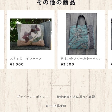
その他の商品
スミレのコインケース
リネンのブルーカラーバッ
グ
¥1,000
¥3,500
プライバシーポリシー
特定商取引法に基づく表記
© BUPI倶楽部