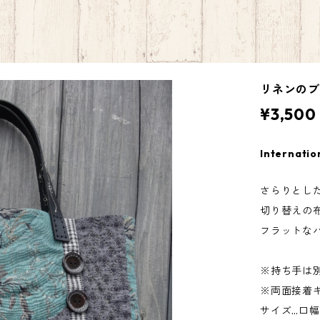
リネンの
¥3,500
Internatio
さらりとし
切り替えの
フラットな
※持ち手は
※両面接着
サイズ…口幅3