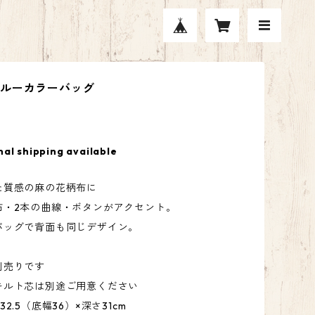
ブルーカラーバッグ
nal shipping available
た質感の麻の花柄布に
布・2本の曲線・ボタンがアクセント。
バッグで背面も同じデザイン。
別売りです
キルト芯は別途ご用意ください
2.5（底幅36）×深さ31cm